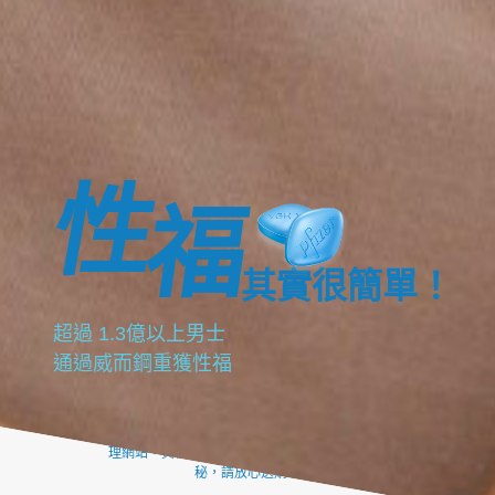
性
福
其實很簡單！
超過 1.3億以上男士
通過威而鋼重獲性福
本站VIAGRAISE.COM是美國輝瑞威而鋼台灣代
理網站，質保正品、無效退款。出貨包裝絕對隱
秘，請放心選購！