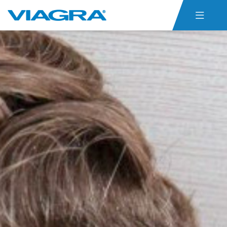

首頁
威而鋼仿單
關於ED
威而鋼心得
聯絡我們
貨態查詢
威而鋼購買