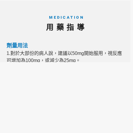
MEDICATION
用藥指導
劑量用法
1.對於大部份的病人說，建議以50mg開始服用，視反應
可增加為100mg，或減少為25mg。
2.如果吃了食物，尤其是含有脂肪，則服用的威而鋼需1
小時才會被吸收而發生藥效。
3.服藥之後必須有愛撫或擁抱的性刺激才會有勃起反應，
如果停止性刺激則勃起會消退；藥效可持續長達4小時，
沒有性刺激就不會發生持久性勃起。
4.如果服用50毫克沒效，則可服用2粒（或100毫克1
粒），但超過2粒，勃起功能並不會更好。
5.每天不要使用超過一次。
服用禁忌