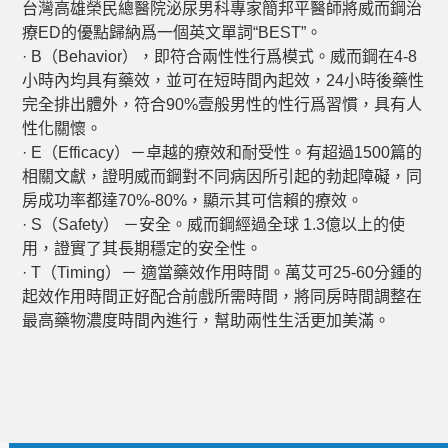
台灣高雄榮民總醫院泌尿男科專家簡邦平醫師將威而鋼治
療ED的優點歸納爲一個英文單詞“BEST”。
· B（Behavior），即符合兩性性行爲模式。威而鋼在4-8
小時內均具有藥效，並可在短時間內起效，24小時後藥性
完全排出體外，符合90%壹般男性的性行爲習慣，具有人
性化關懷。
· E（Efficacy）－卓越的療效和耐受性。有超過1500篇的
相關文獻，證明威而鋼對不同病因所引起的勃起障礙，同
房成功率都達70%-80%，顯示其可信賴的療效。
· S（Safety） －安全。威而鋼經過全球 1.3億以上的使
用，證實了其長期穩定的安全性。
· T（Timing）－ 適當藥效作用時間。萬艾可25-60分鍾的
起效作用時間正好配合前戲所需時間，將同房時間調整在
最高藥物濃度時間內進行，幫助兩性生活更加美滿。