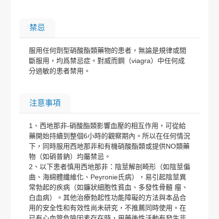
禁忌
服用任何劑型硝酸酯類藥物的患者，無論是規律或間
斷服用，均爲禁忌症。對威而鋼（viagra）中任何成
分過敏的患者禁用。
注意事項
1、西地那非-硝酸酯類影響血壓的相互作用，可從給
藥開始持續到整個6小時的觀察期內。所以在任何情況
下，同時服用西地那非和有機硝酸酯類或提供NO類藥
物（如硝普鈉）均屬禁忌。
2、以下患者慎用西地那非：陰莖解剖畸形（如陰莖偏
曲、海綿體纖維化、Peyronie氏病），易引起陰莖異
常勃起的疾病（如鐮狀細胞性貧血、多發性骨髓 瘤、
白血病）。其他治療勃起性功能障礙的方法與本品合
用的安全性和有效性尚未研究，不推薦同時使用。在
已有心血管危險因素存在時，用藥後性活動有發生非