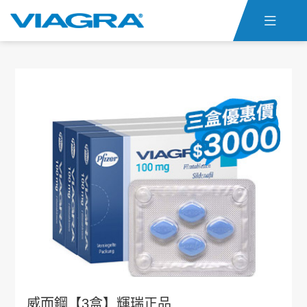

首頁
威而鋼仿單
關於ED
威而鋼心得
聯絡我們
貨態查詢
威而鋼購買
威而鋼【3盒】輝瑞正品