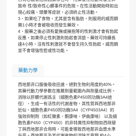
致命 性/致命性心髒事件的危險。在性活動開始時如出
現心絞痛、頭暈等症狀，必須終止性活動。
3、如果吃了食物，尤其是含有脂肪，則服用的威而鋼
需1小時才會被吸收而發生藥效。
4、服藥之後必須有愛撫或擁抱等的性刺激才會有勃起
反應，如果停止性刺激則勃起會消退。藥效可持續長
達4小時，沒有性刺激就不會發生持久性勃起。威而鋼
並不會增強性慾或性功能。
藥動力學
西地那非口服後吸收迅速，絕對生物利用度約40%。
其藥代動力學參數在推薦劑量範圍內與劑量成比例。
消除以肝髒代謝爲主（細胞色素P450同功酶3A4途
徑），生成一有活性的代謝産物，其性質與西地那非
近似，細胞色素P450同功酶3A4（CYP4503A4）的
強效抑制劑（如紅黴素、酮康唑、伊曲康唑） 以及細
胞色素P450（CYP450）的非特異性抑制物如西咪替
丁與西地那非合用時，可能會導致西地那非血漿水準
升高。西地那非及其代謝産物的消除半衰期 約4小