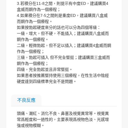
3.若積分在11-8之間，則提示有中度ED，建議購買4
盒威而鋼作為一個療程；
4.如果積分在7-5之間則是重度ED，建議購買八盒威
而鋼作為一個療程。
如果按勃起硬度來分的話也可以分為四個等級：
一級，增大，但不硬，不能插入；建議購買八盒威而
鋼作為一個療程。
二級，輕微勃起，但不足以插入；建議購買4盒威而鋼
作為一個療程；
三級，勃起可插入 但不完全堅挺；建議購買三盒威而
鋼作為一個療程；
四級，完全勃起並且非常堅挺。
如果患者按推薦堅持使用三個療程，在性生活中陰經
硬度達到四級標準完全不是問題。
不良反應
頭痛、潮紅、消化不良、鼻塞及視覺異常等。視覺異
常爲輕度和一過性的，主要表現爲視物色淡、光感增
強或視物模糊。