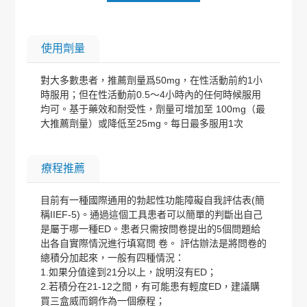
使用劑量
對大多數患者，推薦劑量爲50mg，在性活動前約1小
時服用；但在性活動前0.5～4小時內的任何時候服用
均可。基于藥效和耐受性，劑量可增加至 100mg（最
大推薦劑量）或降低至25mg。每日最多服用1次
療程推薦
目前有一種國際通用的勃起性功能障礙自我評估表(簡
稱IIEF-5)。通過這個工具患者可以簡單的判斷出自己
是屬于哪一種ED。患者只需按問卷提出的5個問題給
出各自實際情況進行填寫問 卷。 評估辦法是將問卷的
總積分加起來，一般有四種情況：
1.如果分值達到21分以上，說明沒有ED；
2.若積分在21-12之間，有可能患有輕度ED，建議購
買三盒威而鋼作為一個療程；