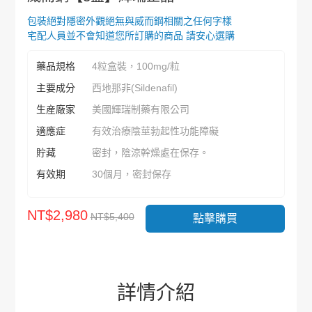
包裝絕對隱密外觀絕無與威而鋼相關之任何字樣
宅配人員並不會知道您所訂購的商品 請安心選購
藥品規格
4粒盒裝，100mg/粒
主要成分
西地那非(Sildenafil)
生産廠家
美國輝瑞制藥有限公司
適應症
有效治療陰莖勃起性功能障礙
貯藏
密封，陰涼幹燥處在保存。
有效期
30個月，密封保存
NT$2,980
NT$5,400
點擊購買
詳情介紹