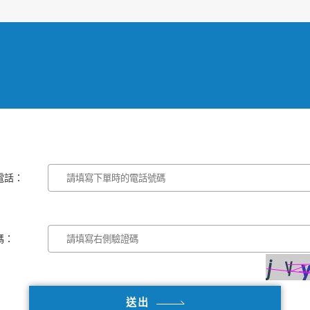
電話：
碼：
送出