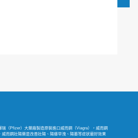
瑞（Pfizer）大藥廠製造原裝進口威而鋼（Viagra），威而鋼
，威而鋼壯陽藥是改善壯陽、陽痿早洩、陽萎等症狀最好效果