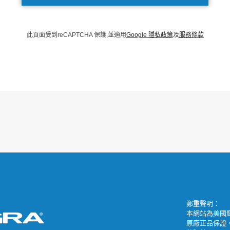
此頁面受到reCAPTCHA 保護
並適用
Google 隱私政策
及
服務條款
鄭重聲明：
本網站為美國輝
原廠正品保證