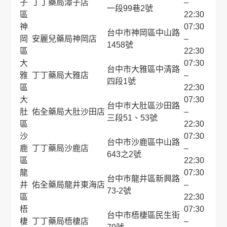
子
丁丁藥局潭子店
–
一段99巷2號
區
22:30
神
07:30
台中市神岡區中山路
岡
安麗兒藥局神岡店
–
1458號
區
22:30
大
07:30
台中市大雅區中清路
雅
丁丁藥局大雅店
–
四段1號
區
22:30
大
07:30
台中巿大肚區沙田路
肚
佑全藥局大肚沙田店
–
三段51、53號
區
22:30
沙
07:30
台中市沙鹿區中山路
鹿
丁丁藥局沙鹿店
–
643之2號
區
22:30
龍
07:30
台中巿龍井區新興路
井
佑全藥局龍井東海店
–
73-2號
區
22:30
梧
07:30
台中市梧棲區民生街
棲
丁丁藥局梧棲店
–