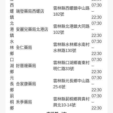
西
07:30
雲林縣西螺鎮中山路
螺
端發藥局西螺店
–
182號
鎮
22:30
北
07:30
雲林縣北港鎮大同路
港
安麗兒藥局北港店
–
102號
鎮
22:30
水
07:30
雲林縣水林鄉水南村
林
全仁藥局
–
水林路130號
鄉
22:30
口
07:30
雲林縣口湖鄉崙東村
湖
好厝邊藥局
–
明仁路33號
鄉
22:30
元
07:30
雲林縣元長鄉中山路
長
合家康藥局
–
25-6號
鄉
22:30
莿
07:30
雲林縣莿桐鄉興貴村
桐
禾季藥局
–
興北10-14號
鄉
22:30