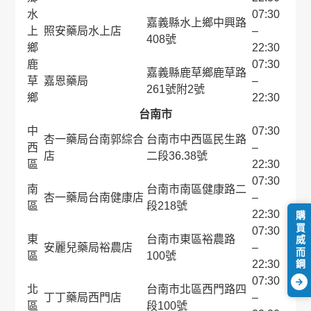
水
07:30
嘉義縣水上鄉中興路
上
照安藥局水上店
–
408號
鄉
22:30
鹿
07:30
嘉義縣鹿草鄉鹿草路
草
嘉恩藥局
–
261號附2號
鄉
22:30
台南市
中
07:30
杏一藥局台南郭綜合
台南市中西區民生路
西
–
店
二段36.38號
區
22:30
07:30
南
台南市南區健康路二
杏一藥局台南健康店
–
區
段218號
22:30
購買威而鋼
07:30
東
台南市東區裕農路
安麗兒藥局裕農店
–
區
100號
22:30

07:30
北
台南市北區西門路四
丁丁藥局西門店
–
區
段100號