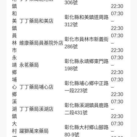
306號
鎮
22:30
和
07:30
彰化縣和美鎮道周路
美
丁丁藥局和美店
–
312號
鎮
22:30
員
07:30
彰化市員林市新義街
林
維康藥局員基院外店
–
286號
市
22:30
永
07:30
彰化縣永靖鄉東門路
靖
永茗藥局
–
198號
鄉
22:30
埔
07:30
彰化縣埔心鄉中正路
心
丁丁藥局埔心店
–
一段223號
鄉
22:30
溪
07:30
彰化縣溪湖鎮員鹿路
湖
丁丁藥局溪湖店
–
二段431號
鎮
22:30
大
07:30
彰化縣大村鄉山腳路
村
躍獅萬來藥局
–
80-9號