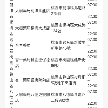
龍
07:30
桃園市龍潭區北龍路
潭
大樹藥局龍潭北龍店
–
275號
區
22:30
楊
07:30
桃園市楊梅區大成路
梅
大樹藥局楊梅大成店
–
124號
區
22:30
觀
07:30
桃園市觀音區新坡里
音
合春藥局
–
新生路46號
區
22:30
桃
07:30
杏一藥局桃園聖保祿
桃園市桃園區建新街
園
–
店
66號
區
22:30
龜
07:30
桃園市龜山區復興街
山
杏一藥局長庚院內店
–
5號地下商店街
區
22:30
八
07:30
大樹藥局八德更寮腳
桃園市八德區介壽路
德
–
店
二段982號
區
22:30