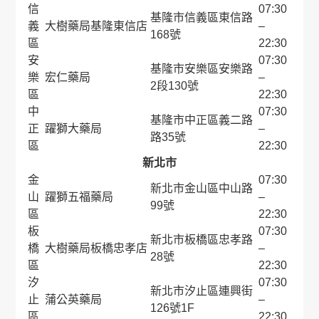
信
07:30
基隆市信義區東信路
義
大樹藥局基隆東信店
–
168號
區
22:30
安
07:30
基隆市安樂區安樂路
樂
宏仁藥局
–
2段130號
區
22:30
中
07:30
基隆市中正區義二路
正
躍獅大藥局
–
路35號
區
22:30
新北市
金
07:30
新北市金山區中山路
山
躍獅五福藥局
–
99號
區
22:30
板
07:30
新北市板橋區忠孝路
橋
大樹藥局板橋忠孝店
–
28號
區
22:30
汐
07:30
新北市汐止區連興街
止
蒲公英藥局
–
126號1F
區
22:30