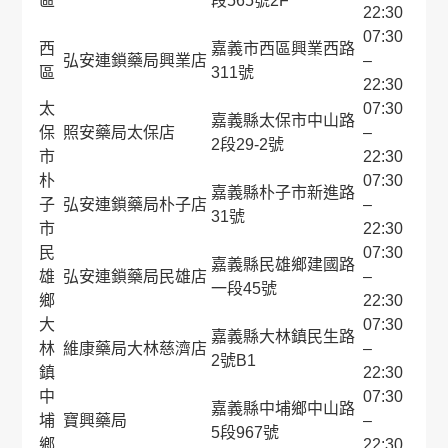
區
段565號2F
22:30
07:30
西
嘉義市西區興業西路
弘安連鎖藥局興業店
–
區
311號
22:30
太
07:30
嘉義縣太保市中山路
保
照安藥局太保店
–
2段29-2號
市
22:30
朴
07:30
嘉義縣朴子市新進路
子
弘安連鎖藥局朴子店
–
31號
市
22:30
民
07:30
嘉義縣民雄鄉建國路
雄
弘安連鎖藥局民雄店
–
一段45號
鄉
22:30
大
07:30
嘉義縣大林鎮民生路
林
維康藥局大林慈濟店
–
2號B1
鎮
22:30
中
07:30
嘉義縣中埔鄉中山路
埔
寶興藥局
–
5段967號
鄉
22:30