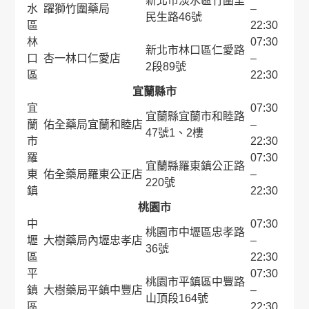
新北市淡水區竹圍里
水
躍獅竹圍藥局
–
民生路46號
區
22:30
林
07:30
新北市林口區仁愛路
口
杏一林口仁愛店
–
2段89號
區
22:30
宜蘭縣市
宜
07:30
宜蘭縣宜蘭市和睦路
蘭
佑全藥局宜蘭和睦店
–
47號1、2樓
市
22:30
羅
07:30
宜蘭縣羅東鎮公正路
東
佑全藥局羅東公正店
–
220號
鎮
22:30
桃園市
中
07:30
桃園市中壢區忠孝路
壢
大樹藥局內壢忠孝店
–
36號
區
22:30
平
07:30
桃園市平鎮區中豐路
鎮
大樹藥局平鎮中豐店
–
山頂段164號
區
22:30