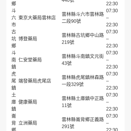
440號
鄉
22:30
斗
07:30
雲林縣斗六市雲林路
六
東京大藥局雲林店
–
二段90號
市
22:30
古
07:30
雲林縣古坑鄉中山路
坑
博登藥局
–
219號
鄉
22:30
斗
07:30
雲林縣斗南鎮文元街
南
仁安堂藥局
–
43號
鎮
22:30
虎
07:30
雲林縣虎尾鎮林森路
尾
端發藥局虎尾店
–
一段329號
鎮
22:30
土
07:30
雲林縣土庫鎮中正路
庫
健康藥局
–
11號
鎮
22:30
崙
07:30
雲林縣崙背鄉正義路
背
立洲藥局
–
291號
鄉
22:30