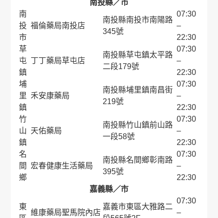
南投縣／市
南
07:30
南投縣南投市南陽路
投
福倫藥局南投店
–
345號
市
22:30
草
07:30
南投縣草屯鎮太平路
屯
丁丁藥局草屯店
–
二段179號
鎮
22:30
埔
07:30
南投縣埔里鎮南昌街
里
禾安康藥局
–
219號
鎮
22:30
竹
07:30
南投縣竹山鎮前山路
山
天佑藥局
–
一段58號
鎮
22:30
名
07:30
南投縣名間鄉彰南路
間
宏春健康生活藥局
–
395號
鄉
22:30
嘉義縣／市
07:30
東
嘉義市東區大雅路二
維康藥局聖馬院內店
–