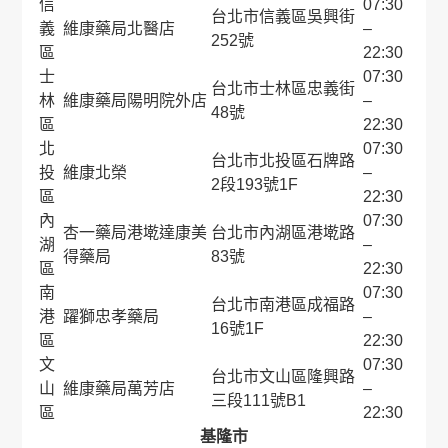
信
07:30
台北市信義區吳興街
義
維康藥局北醫店
–
252號
區
22:30
士
07:30
台北市士林區忠義街
林
維康藥局陽明院外店
–
48號
區
22:30
北
07:30
台北市北投區石牌路
投
維康北榮
–
2段193號1F
區
22:30
內
07:30
杏一藥局港墘達康美
台北市內湖區港墘路
湖
–
得藥局
83號
區
22:30
南
07:30
台北市南港區成福路
港
躍獅忠孝藥局
–
16號1F
區
22:30
文
07:30
台北市文山區隆興路
山
維康藥局萬芳店
–
三段111號B1
區
22:30
基隆市