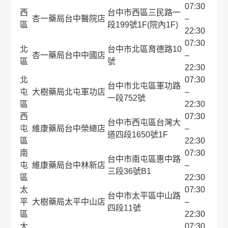
07:30
西
台中市西區三民路一
杏一藥局台中醫院店
–
區
段199號1F(院內1F)
22:30
07:30
北
台中市北區育德路10
杏一藥局台中中國店
–
區
號
22:30
北
07:30
台中市北屯區軍功路
屯
大樹藥局北屯軍功店
–
一段752號
區
22:30
西
07:30
台中市西屯區台灣大
屯
維康藥局台中榮總店
–
道四段1650號1F
區
22:30
南
07:30
台中市南屯區惠中路
屯
維康藥局台中林新店
–
三段36號B1
區
22:30
太
07:30
台中市太平區中山路
平
大樹藥局太平中山店
–
四段11號
區
22:30
大
07:30