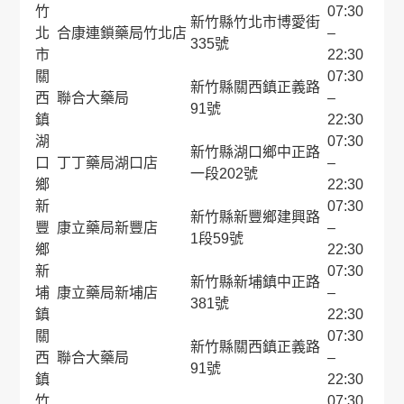
竹
07:30
新竹縣竹北市博愛街
北
合康連鎖藥局竹北店
–
335號
市
22:30
關
07:30
新竹縣關西鎮正義路
西
聯合大藥局
–
91號
鎮
22:30
湖
07:30
新竹縣湖口鄉中正路
口
丁丁藥局湖口店
–
一段202號
鄉
22:30
新
07:30
新竹縣新豐鄉建興路
豐
康立藥局新豐店
–
1段59號
鄉
22:30
新
07:30
新竹縣新埔鎮中正路
埔
康立藥局新埔店
–
381號
鎮
22:30
關
07:30
新竹縣關西鎮正義路
西
聯合大藥局
–
91號
鎮
22:30
竹
07:30