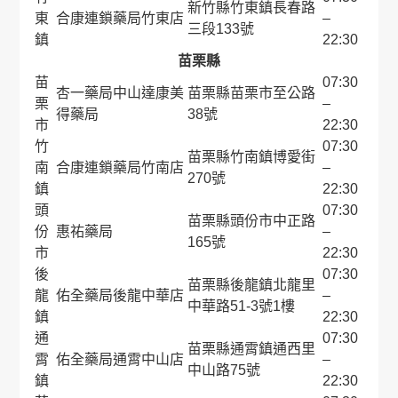
新竹縣竹東鎮長春路
東
合康連鎖藥局竹東店
–
三段133號
鎮
22:30
苗栗縣
苗
07:30
杏一藥局中山達康美
苗栗縣苗栗市至公路
栗
–
得藥局
38號
市
22:30
竹
07:30
苗栗縣竹南鎮博愛街
南
合康連鎖藥局竹南店
–
270號
鎮
22:30
頭
07:30
苗栗縣頭份市中正路
份
惠祐藥局
–
165號
市
22:30
後
07:30
苗栗縣後龍鎮北龍里
龍
佑全藥局後龍中華店
–
中華路51-3號1樓
鎮
22:30
通
07:30
苗栗縣通霄鎮通西里
霄
佑全藥局通霄中山店
–
中山路75號
鎮
22:30