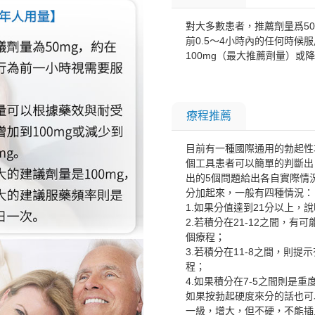
對大多數患者，推薦劑量爲5
前0.5～4小時內的任何時
100mg（最大推薦劑量）或
療程推薦
目前有一種國際通用的勃起性功
個工具患者可以簡單的判斷出
出的5個問題給出各自實際情
分加起來，一般有四種情況：
1.如果分值達到21分以上，
2.若積分在21-12之間，
個療程；
3.若積分在11-8之間，則
程；
4.如果積分在7-5之間則是
如果按勃起硬度來分的話也可
一級，增大，但不硬，不能插