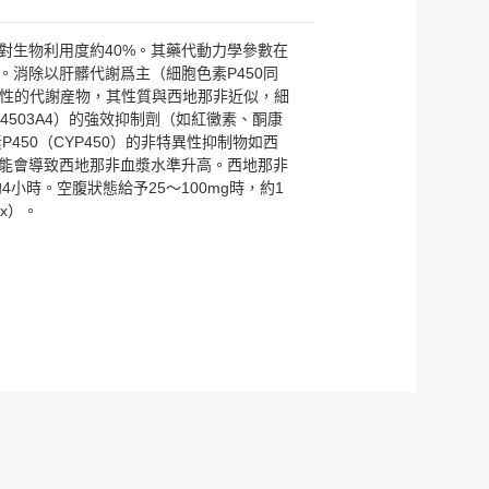
對生物利用度約40%。其藥代動力學參數在
。消除以肝髒代謝爲主（細胞色素P450同
有活性的代謝産物，其性質與西地那非近似，細
YP4503A4）的強效抑制劑（如紅黴素、酮康
450（CYP450）的非特異性抑制物如西
能會導致西地那非血漿水準升高。西地那非
4小時。空腹狀態給予25～100mg時，約1
x）。