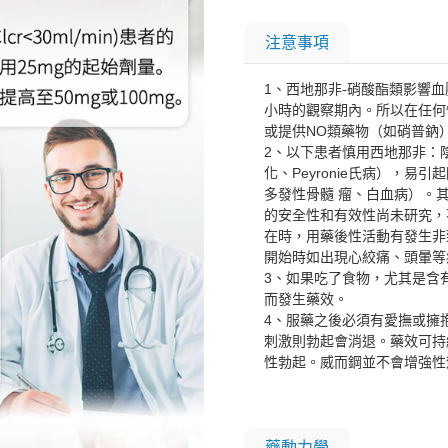
注意事項
1、西地那非-硝酸酯類影響
小時的觀察期內。所以在任何
或提供NO類藥物（如硝普鈉
2、以下患者慎用西地那非：
化、Peyronie氏病），
多發性骨髓 瘤、白血病）。
的安全性和有效性尚未研究，
在時，用藥後性活動有發生非
開始時如出現心絞痛、頭暈等
3、如果吃了食物，尤其是含
而發生藥效。
4、服藥之後必須有愛撫或擁
刺激則勃起會消退。藥效可持
性勃起。威而鋼並不會增強性
藥動力學