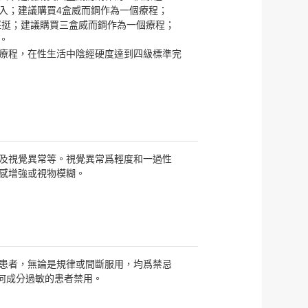
入；建議購買4盒威而鋼作為一個療程；
堅挺；建議購買三盒威而鋼作為一個療程；
。
療程，在性生活中陰經硬度達到四級標準完
及視覺異常等。視覺異常爲輕度和一過性
感增強或視物模糊。
患者，無論是規律或間斷服用，均爲禁忌
中任何成分過敏的患者禁用。