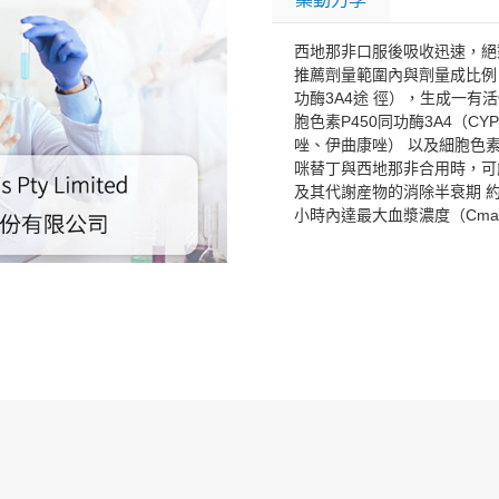
西地那非口服後吸收迅速，絕
推薦劑量範圍內與劑量成比例
功酶3A4途 徑），生成一
胞色素P450同功酶3A4（C
唑、伊曲康唑） 以及細胞色素P
咪替丁與西地那非合用時，可
及其代謝産物的消除半衰期 約
小時內達最大血漿濃度（Cma