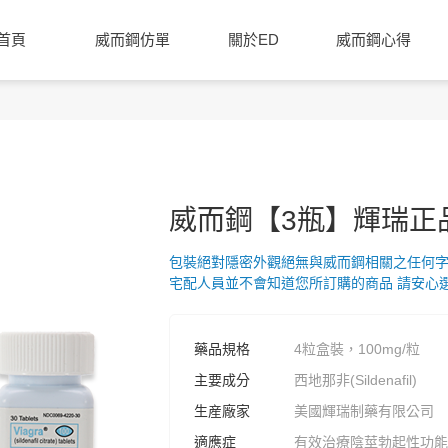
首頁
威而鋼仿單
關於ED
威而鋼心得
威而鋼【3瓶】輝瑞正
包裝絕對隱密外觀絕無與威而鋼相關之任何
宅配人員並不會知道您所訂購的商品 請安心
藥品規格
4粒盒裝，100mg/粒
主要成分
西地那非(Sildenafil)
生産廠家
美國輝瑞制藥有限公司
適應症
有效治療陰莖勃起性功能