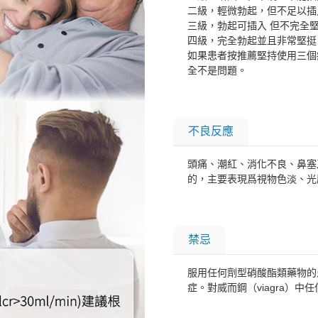
二級，輕微勃起，但不足以插
三級，勃起可插入 但不完全
四級，完全勃起並且非常堅挺
如果患者按推薦堅持使用三個
全不是問題。
不良反應
頭痛、潮紅、消化不良、鼻塞
的，主要表現爲視物色淡、光
禁忌
服用任何劑型硝酸酯類藥物的
症。對威而鋼（viagra）