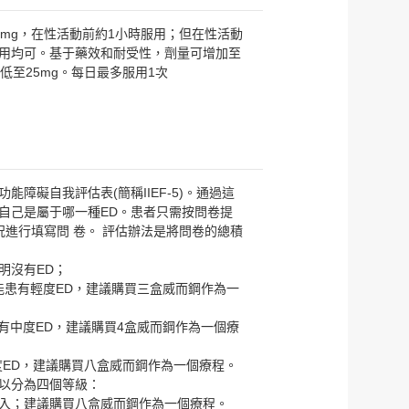
0mg，在性活動前約1小時服用；但在性活動
候服用均可。基于藥效和耐受性，劑量可增加至
降低至25mg。每日最多服用1次
能障礙自我評估表(簡稱IIEF-5)。通過這
自己是屬于哪一種ED。患者只需按問卷提
況進行填寫問 卷。 評估辦法是將問卷的總積
說明沒有ED；
有可能患有輕度ED，建議購買三盒威而鋼作為一
提示有中度ED，建議購買4盒威而鋼作為一個療
重度ED，建議購買八盒威而鋼作為一個療程。
以分為四個等級：
入；建議購買八盒威而鋼作為一個療程。