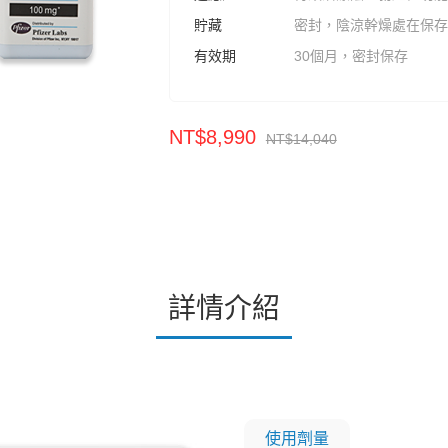
貯藏
密封，陰涼幹燥處在保存
有效期
30個月，密封保存
NT$8,990
NT$14,040
詳情介紹
使用劑量