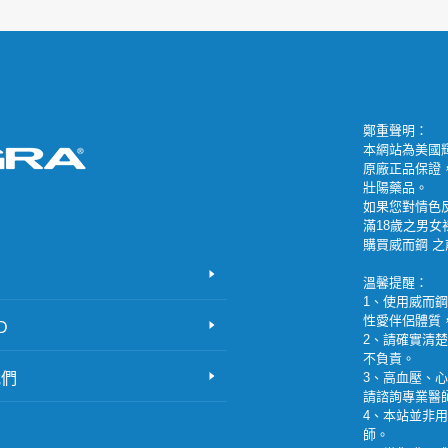
鄭重聲明：
本網站為美國輝
原廠正品保證
壯陽藥品。
如果您對情色
滿18歲之男
購買威而鋼 
溫馨提醒：
1、使用威而
性愛伴侶體質
D
2、請確實清
不負責。
我們
3、高血壓、
請諮詢專業醫
4、本站並非
師。