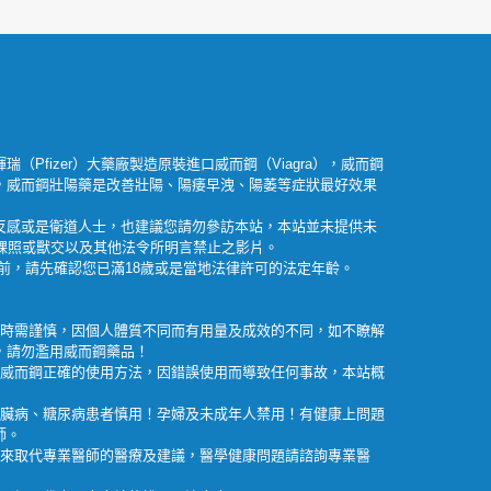
瑞（Pfizer）大藥廠製造原裝進口威而鋼（Viagra），威而鋼
，威而鋼壯陽藥是改善壯陽、陽痿早洩、陽萎等症狀最好效果
反感或是衛道人士，也建議您請勿參訪本站，本站並未提供未
女裸照或獸交以及其他法令所明言禁止之影片。
之前，請先確認您已滿18歲或是當地法律許可的法定年齡。
鋼時需謹慎，因個人體質不同而有用量及成效的不同，如不瞭解
，請勿濫用威而鋼藥品！
楚威而鋼正確的使用方法，因錯誤使用而導致任何事故，本站概
心臟病、糖尿病患者慎用！孕婦及未成年人禁用！有健康上問題
師。
用來取代專業醫師的醫療及建議，醫學健康問題請諮詢專業醫