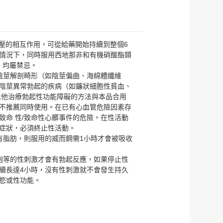
血壓的相互作用，可從給藥開始持續到整個6
情況下，同時服用西地那非和有機硝酸酯類
）均屬禁忌。
陰莖解剖畸形（如陰莖偏曲、海綿體纖維
易引起陰莖異常勃起的疾病（如鐮狀細胞性貧血、
其他治療勃起性功能障礙的方法與本品合用
不推薦同時使用。在已有心血管危險因素存
致命 性/致命性心髒事件的危險。在性活動
症狀，必須終止性活動。
有脂肪，則服用的威而鋼需1小時才會被吸收
抱等的性刺激才會有勃起反應，如果停止性
續長達4小時，沒有性刺激就不會發生持久
慾或性功能。