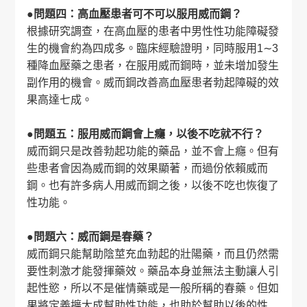
●問題四：高血壓患者可不可以服用威而鋼？
根據研究調查，在高血壓的患者中男性性功能障礙發
生的機會約為四成多。臨床經驗證明，同時服用1∼3
種降血壓藥之患者，在服用威而鋼時，並未增加發生
副作用的機會。威而鋼改善高血壓患者勃起障礙的效
果高達七成。
●問題五：服用威而鋼會上癮，以後不吃就不行？
威而鋼只是改善勃起功能的藥品，並不會上癮。但有
些患者會因為威而鋼的效果顯著，而過份依賴威而
鋼。也有許多病人用威而鋼之後，以後不吃也恢復了
性功能。
●問題六：威而鋼是春藥？
威而鋼只能幫助陰莖充血勃起的壯陽藥，而且仍然需
要性刺激才能發揮藥效。藥品本身並無法主動讓人引
起性慾，所以不是催情藥或是一般所稱的春藥。但如
果將定義擴大成幫助性功能，也助於幫助以後的性