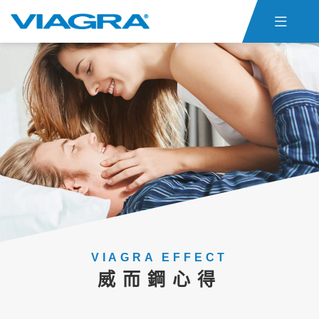

首頁
威而鋼仿單
關於ED
威而鋼心得
聯絡我們
貨態查詢
威而鋼購買
VIAGRA EFFECT
威而鋼心得