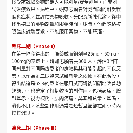
接受該試驗藥物的最大可能劑量/安全劑量，而非測
試治療效果。過程中，觀察志願者對威而鋼的耐受程
度與症狀，並評估藥物吸收、分配及新陳代謝，從中
找出適當的藥物劑量和服藥時間。期間，他們嚴格按
照臨床試驗要求，不能服用藥物，不能菸酒。
臨床二期（Phase II）
在第一階段得出的壯陽藥威而鋼劑量25mg、50mg、
100mg的基礎上，增加志願者共300 人，評估3個不
同劑量對不同陽痿患者的療效與其可能引起的不良反
應，以作為第三期臨床試驗劑量之依據。在此階段，
得出結論是62%的患者在服用威而鋼後明顯地改善勃
起能力，也確定了相對較輕的副作用，包括頭痛、臉
部耳赤、視力模糊、肌肉疼痛、鼻塞和眩暈、耳鳴、
消化不良，這些副作用通常是短暫且並卻在兩小時內
慢慢減退。
臨床三期（Phase III）