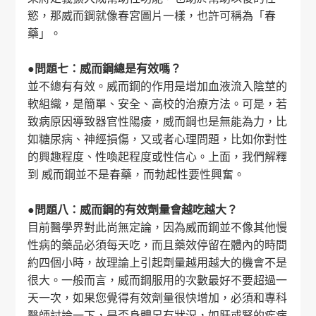
慾，那威而鋼就像春宮圖片一樣，也許可稱為「春
藥」。
●問題七：威而鋼總是有效嗎？
並不總有有效。威而鋼的作用是增加血液流入陰莖的
軟組織，是簡單、安全、高校的治療方法。可是，若
致病原因導致器官性陽痿，威而鋼也是無能為力，比
如糖尿病、神經損傷，又或者心理問題，比如你對性
的興趣程度、性喚起程度或性信心。上面，我們解釋
到 威而鋼並不是春藥，而勃起性要性興奮。
●問題八：威而鋼的有效劑量會越吃越大？
目前醫學界對此尚無定論，因為威而鋼並不像其他慢
性病的藥品必須每天吃，而且藥效停留在體內的時間
約四個小時，故理論上引起劑量越用越大的機會不是
很大。一般而言，威而鋼服用的次數最好不要超過一
天一次，如果您覺得有效劑量很快增加，必須和專科
醫師討論一下，是否身體另有狀況，如肝或腎的疾病