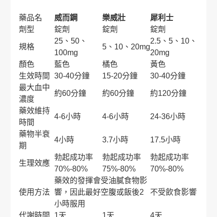
藥品名
威而鋼
樂威壯
犀利士
劑型
錠劑
錠劑
錠劑
25、50、
2.5、5、10、
規格
5、10、20mg
100mg
20mg
顏色
藍色
橘色
黃色
生效時間
30-40分鐘
15-20分鐘
30-40分鐘
最大血中
約60分鐘
約60分鐘
約120分鐘
濃度
藥效維持
4-6小時
4-6小時
24-36小時
時間
藥物半衰
4小時
3.7小時
17.5小時
期
勃起成功率
勃起成功率
勃起成功率
生理效應
70%-80%
75%-80%
70%-80%
藥效的發揮會受油膩食物影
使用方法
響，因此最好空腹或飯後2
不受飲食影響
小時服用
代謝時間
1天
1天
4天