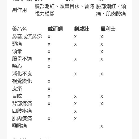
臉部潮紅、頭暈目眩、暫時
臉部潮紅、頭
副作用
視力模糊
痛、肌肉酸痛
藥品名
威而鋼
樂威壯
犀利士
鼻塞或流鼻涕
x
x
x
頭痛
x
x
x
頭暈
x
x
腸胃不適
x
x
x
噁心
x
消化不良
x
x
視覺變化
x
皮疹
x
目眩
x
x
x
背部疼痛
x
x
x
四肢疼痛
x
肌肉痠痛
x
x
喉嚨痛
x