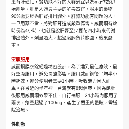
患有肝硬化，腎功能不好的人群適宜以25mg作為初
始劑量。肝是人體最主要的解毒器官，服用的藥物
90%需要經過肝腎排出體外。肝腎功能有問題的人，
一旦用藥不當，將對肝腎造成嚴重傷害。威而鋼有效
時長為4小時，也就是說肝腎至少要花四小時來代謝
排出體外。劑量過大，超過臟腑負荷範圍，後果嚴
重。
空腹服用
威而鋼膜衣錠經過精密設計，為了達到最佳療效，最
好空腹服用，避免胃酸影響。服用威而鋼後平均半小
時起效，部分使用者需要1小時，吸收能力因人而
異。在最近的半年裡，台灣就有8起個案，因為飽肚
後服用威而鋼效果不佳，自行補服，24小時內服用了
兩次，劑量超過了100mg，產生了嚴重的暈眩，需送
院治療。
性刺激