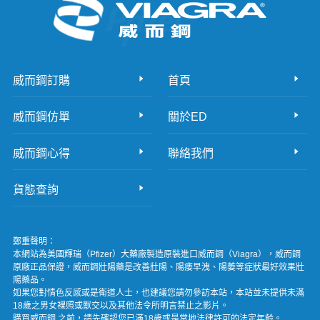
威而鋼訂購
首頁
威而鋼仿單
關於ED
威而鋼心得
聯絡我們
貨態查詢
鄭重聲明：
本網站為美國輝瑞（Pfizer）大藥廠製造原裝進口威而鋼（Viagra），威而鋼
原廠正品保證，威而鋼壯陽藥是改善壯陽、陽痿早洩、陽萎等症狀最好效果壯
陽藥品。
如果您對情色反感或是衛道人士，也建議您請勿參訪本站，本站並未提供未滿
18歲之男女裸照或獸交以及其他法令所明言禁止之影片。
購買威而鋼 之前，請先確認您已滿18歲或是當地法律許可的法定年齡。