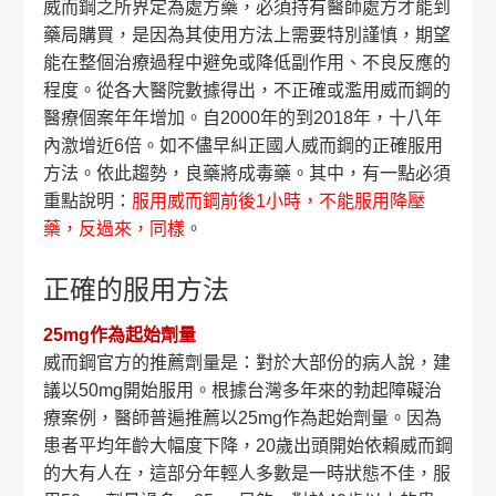
威而鋼之所界定為處方藥，必須持有醫師處方才能到
藥局購買，是因為其使用方法上需要特別謹慎，期望
能在整個治療過程中避免或降低副作用、不良反應的
程度。從各大醫院數據得出，不正確或濫用威而鋼的
醫療個案年年增加。自2000年的到2018年，十八年
內激增近6倍。如不儘早糾正國人威而鋼的正確服用
方法。依此趨勢，良藥將成毒藥。其中，有一點必須
重點說明：
服用威而鋼前後1小時，不能服用降壓
藥，反過來，同樣
。
正確的服用方法
25mg作為起始劑量
威而鋼官方的推薦劑量是：對於大部份的病人說，建
議以50mg開始服用。根據台灣多年來的勃起障礙治
療案例，醫師普遍推薦以25mg作為起始劑量。因為
患者平均年齡大幅度下降，20歲出頭開始依賴威而鋼
的大有人在，這部分年輕人多數是一時狀態不佳，服