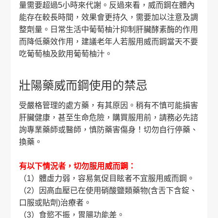
量需要超過5小時來代謝。反過來看，威而鋼在體內
能存在較長時間，效果會更持久，需要加以注意及調
整劑量。日常生活中葡萄柚汁抑制肝臟酵素酶的作用
而降低藥效作用，建議老年人若服用威而鋼當天不要
吃葡萄柚及飲用葡萄柚汁。
壯陽藥威而鋼使用的禁忌
受嚴格管理的處方藥，有其原因。稍有不慎可能損害
肝臟健康，甚至生命危險，購買服用前，請務必先諮
詢專業藥師或醫師，慎防藥害傷身！切勿自行停藥、
換藥。
有以下情況者，切勿服用威而鋼：
（1）體虛力弱，容易氣促目眩者不宜服用威而鋼。
（2）因高血壓已在使用硝酸鹽類藥物(含舌下含錠、
口服或貼劑)治療者。
（3）食慾不振，胃腸功能差。