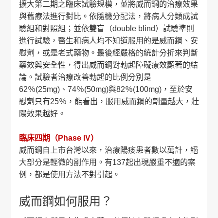
擴大第二期之臨床試驗規模，並將威而鋼的治療效果
與舊療法進行對比。依隨機分配法，將病人分類成試
驗組和對照組；並依雙盲（double blind）試驗準則
進行試驗，醫生和病人均不知道服用的是威而鋼、安
慰劑，或是老式藥物。最後經嚴格的統計分折來判斷
藥效與安全性，得出威而鋼對勃起障礙療效顯著的結
論。試驗者治療改善勃起的比例分別是
62％(25mg)、74％(50mg)與82％(100mg)，至於安
慰劑只有25％，能看出，服用威而鋼的劑量越大，壯
陽效果越好。
臨床四期（Phase IV）
威而鋼自上市台灣以來，治療陽痿患者數以萬計，絕
大部分是輕微的副作用。有137起出現嚴重不適的案
例，都是使用方法不對引起。
威而鋼如何服用？