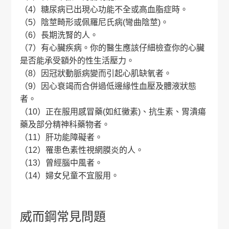
（4）糖尿病已出現心功能不全或高血脂症時。
（5）陰莖畸形或佩羅尼氏病(彎曲陰莖)。
（6）長期洗腎的人。
（7）有心臟疾病。你的醫生應該仔細檢查你的心臟
是否能承受額外的性生活壓力。
（8）因冠狀動脈病變而引起心肌缺氧者。
（9）因心衰竭而合併過低邊緣性血壓及體液狀態
者。
（10）正在服用感冒藥(如紅黴素)、抗生素、胃潰瘍
藥及部分精神科藥物者。
（11）肝功能障礙者。
（12）罹患色素性視網膜炎的人。
（13）曾經腦中風者。
（14）婦女兒童不宜服用。
威而鋼常見問題