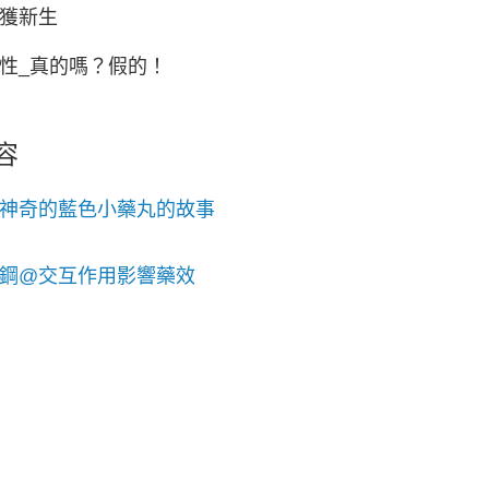
獲新生
性_真的嗎？假的！
容
神奇的藍色小藥丸的故事
鋼@交互作用影響藥效