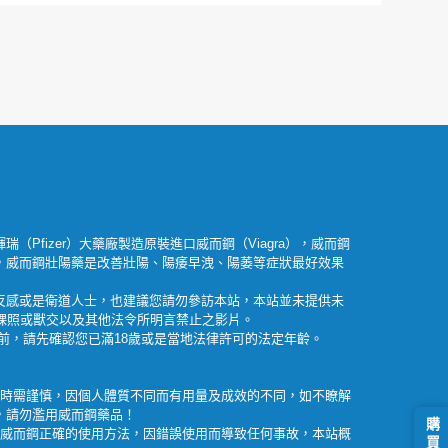
瑞（Pfizer）大藥廠製造原裝進口威而鋼（Viagra），威而鋼
，威而鋼壯陽藥是改善壯陽、陽痿早洩、陽萎等症狀最好效果
反感或是衛道人士，也建議您請勿參訪本站，本站並未提供未
女裸照或獸交以及其他法令所明言禁止之影片。
之前，請先確認您已滿18歲或是當地法律許可的法定年齡。
鋼時需謹慎，因個人體質不同而有用量及成效的不同，如不瞭解
，請勿濫用威而鋼藥品！
楚威而鋼正確的使用方法，因錯誤使用而導致任何事故，本站概