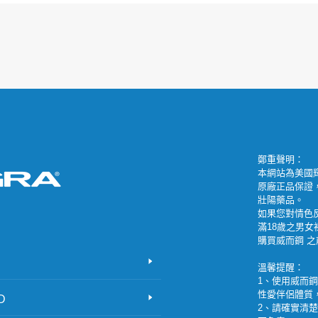
鄭重聲明：
本網站為美國輝
原廠正品保證
壯陽藥品。
如果您對情色
滿18歲之男
購買威而鋼 
溫馨提醒：
1、使用威而
性愛伴侶體質
D
2、請確實清