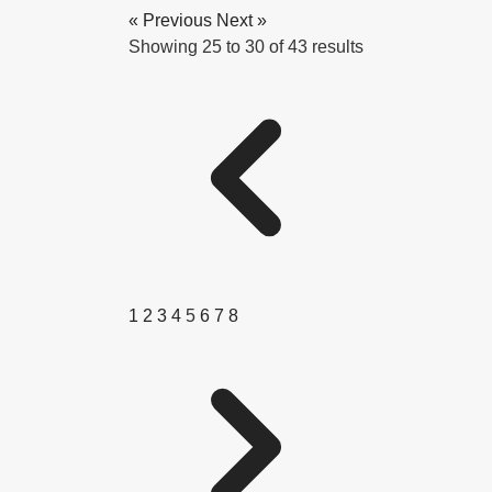
« Previous
Next »
Showing
25
to
30
of
43
results
1
2
3
4
5
6
7
8