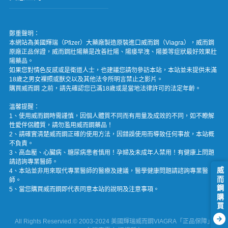
鄭重聲明：
本網站為美國輝瑞（Pfizer）大藥廠製造原裝進口威而鋼（Viagra），威而鋼
原廠正品保證，威而鋼壯陽藥是改善壯陽、陽痿早洩、陽萎等症狀最好效果壯
陽藥品。
如果您對情色反感或是衛道人士，也建議您請勿參訪本站，本站並未提供未滿
18歲之男女裸照或獸交以及其他法令所明言禁止之影片。
購買威而鋼 之前，請先確認您已滿18歲或是當地法律許可的法定年齡。
溫馨提醒：
1、使用威而鋼時需謹慎，因個人體質不同而有用量及成效的不同，如不瞭解
性愛伴侶體質，請勿濫用威而鋼藥品！
2、請確實清楚威而鋼正確的使用方法，因錯誤使用而導致任何事故，本站概
不負責。
3、高血壓、心臟病、糖尿病患者慎用！孕婦及未成年人禁用！有健康上問題
請諮詢專業醫師。
威而鋼購買
4、本站並非用來取代專業醫師的醫療及建議，醫學健康問題請諮詢專業醫
師。
5、當您購買威而鋼即代表同意本站的說明及注意事項。

All Rights Reservied.© 2003-2024 美國輝瑞威而鋼VIAGRA「正品保障」