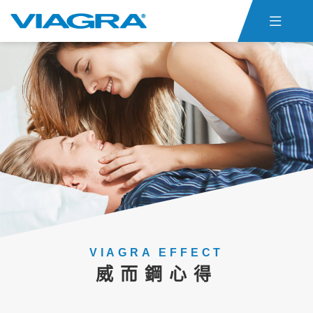

首頁
威而鋼仿單
關於ED
威而鋼心得
聯絡我們
貨態查詢
威而鋼購買
VIAGRA EFFECT
威而鋼心得