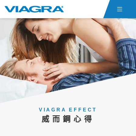

首頁
威而鋼仿單
關於ED
威而鋼心得
聯絡我們
貨態查詢
威而鋼購買
VIAGRA EFFECT
威而鋼心得