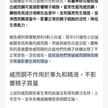
究機構從不同方面進行分析研究。
有醫學研究報告指
出威而鋼可直接影響精子細胞。當男性服用威而鋼，
藥物有效成分溶解在血液中，並到達男性生殖道，並
滲透到精液當中，影響正常的精子細胞的活性，降低
生育能力
。
報告裡列舉實驗用的4對小白鼠，其中2只雄性小白鼠
被餵食低劑量的威而鋼，然後與雌性白鼠交配。觀察
到的是被餵食威而鋼的白鼠他們的精子結構出現了不
正常狀態，活性過低。
這就是他們質疑威而鋼降低精
子質量影響生育的理由
。
威而鋼不作用於睾丸和精液，不影
響精子質量
上述的威而鋼有害生育的結論沒有得到廣泛支持。上
市至今，並未有權威機構發表相關言論。