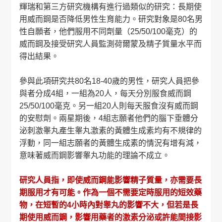
輝瑞和第三方研究機構有進行過類似的研究：長期使
用威而鋼是否降低男性生育能力。研究對象是80名男
性自願者，他們服用不同劑量（25/50/100毫克）的
威而鋼及接受研究人員監測荷爾蒙及精子質量水平而
得出結果。
參與此項研究共80名18-40歲的男性，研究人員把參
與者分成4組，一組為20人，每天分別服食威而鋼
25/50/100毫克。另一組20人則每天服食沒有威而鋼
的安慰劑。兩星期後，4組志願者他們的腦下垂體分
泌刺激睾丸產生睾丸激素的黃體生成素均有不規律的
浮動，同一組志願者的黃體生成素的情況有增有減，
意味著威而鋼影響睾丸功能的理論不成立。
研究人員指，即使威而鋼能影響精子質量，亦需要長
期服用才有可能。作為一個不需要定時服用的短效藥
物，在短暫的4小時內對睾丸的影響不大，但若是長
期使用威而鋼，影響用藥者的激素分泌或許能間接影