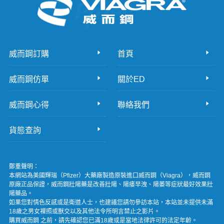
威而鋼訂購
首頁
威而鋼仿單
關於ED
威而鋼心得
聯絡我們
貨態查詢
鄭重聲明：
本網站為美國輝瑞（Pfizer）大藥廠製造原裝進口威而鋼（Viagra），威而鋼
原廠正品保證，威而鋼壯陽藥是改善壯陽、陽痿早洩、陽萎等症狀最好效果壯
陽藥品。
如果您對情色反感或是衛道人士，也建議您請勿參訪本站，本站並未提供未滿
18歲之男女裸照或獸交以及其他法令所明言禁止之影片。
購買威而鋼 之前，請先確認您已滿18歲或是當地法律許可的法定年齡。