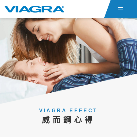

首頁
威而鋼仿單
關於ED
威而鋼心得
聯絡我們
貨態查詢
威而鋼購買
VIAGRA EFFECT
威而鋼心得