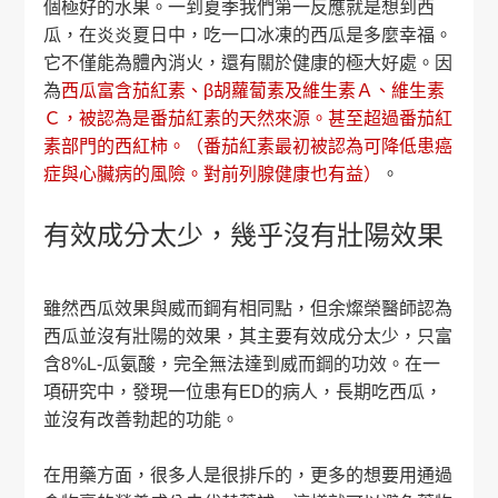
個極好的水果。一到夏季我們第一反應就是想到西
瓜，在炎炎夏日中，吃一口冰凍的西瓜是多麼幸福。
它不僅能為體內消火，還有關於健康的極大好處。因
為
西瓜富含茄紅素、β胡蘿蔔素及維生素Ａ、維生素
Ｃ，被認為是番茄紅素的天然來源。甚至超過番茄紅
素部門的西紅柿。（番茄紅素最初被認為可降低患癌
症與心臟病的風險。對前列腺健康也有益）
。
有效成分太少，幾乎沒有壯陽效果
雖然西瓜效果與威而鋼有相同點，但余燦榮醫師認為
西瓜並沒有壯陽的效果，其主要有效成分太少，只富
含8%L-瓜氨酸，完全無法達到威而鋼的功效。在一
項研究中，發現一位患有ED的病人，長期吃西瓜，
並沒有改善勃起的功能。
在用藥方面，很多人是很排斥的，更多的想要用通過