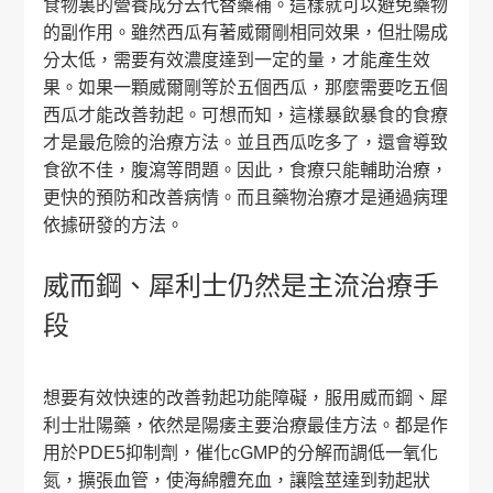
食物裏的營養成分去代替藥補。這樣就可以避免藥物
的副作用。雖然西瓜有著威爾剛相同效果，但壯陽成
分太低，需要有效濃度達到一定的量，才能產生效
果。如果一顆威爾剛等於五個西瓜，那麼需要吃五個
西瓜才能改善勃起。可想而知，這樣暴飲暴食的食療
才是最危險的治療方法。並且西瓜吃多了，還會導致
食欲不佳，腹瀉等問題。因此，食療只能輔助治療，
更快的預防和改善病情。而且藥物治療才是通過病理
依據研發的方法。
威而鋼、犀利士仍然是主流治療手
段
想要有效快速的改善勃起功能障礙，服用威而鋼、犀
利士壯陽藥，依然是陽痿主要治療最佳方法。都是作
用於PDE5抑制劑，催化cGMP的分解而調低一氧化
氮，擴張血管，使海綿體充血，讓陰莖達到勃起狀