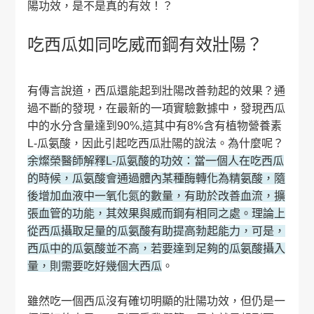
陽功效，是不是真的有效！？
吃西瓜如同吃威而鋼有效壯陽？
有傳言說道，西瓜還能起到壯陽改善勃起的效果？通
過不斷的發現，在最新的一項實驗數據中，發現西瓜
中的水分含量達到90%,這其中有8%含有植物營養素
L-瓜氨酸，因此引起吃西瓜壯陽的說法。為什麼呢？
余燦榮醫師解釋L-瓜氨酸的功效：當一個人在吃西瓜
的時候，瓜氨酸會通過體內某種酶轉化為精氨酸，隨
後增加血液中一氧化氮的數量，有助於改善血流，擴
張血管的功能，其效果與威而鋼有相同之處。理論上
從西瓜攝取足量的瓜氨酸有助提高勃起能力，可是，
西瓜中的瓜氨酸並不高，若要達到足夠的瓜氨酸攝入
量，則需要吃好幾個大西瓜
。
雖然吃一個西瓜沒有確切明顯的壯陽功效，但仍是一