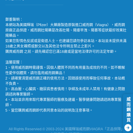
鄭重聲明：
本網站為美國輝瑞（Pfizer）大藥廠製造原裝進口威而鋼（Viagra），威而鋼
原廠正品保證，威而鋼壯陽藥是改善壯陽、陽痿早洩、陽萎等症狀最好效果壯
陽藥品。
如果您對情色反感或是衛道人士，也建議您請勿參訪本站，本站並未提供未滿
18歲之男女裸照或獸交以及其他法令所明言禁止之影片。
購買威而鋼 之前，請先確認您已滿18歲或是當地法律許可的法定年齡。
溫馨提醒：
1、使用威而鋼時需謹慎，因個人體質不同而有用量及成效的不同，如不瞭解
性愛伴侶體質，請勿濫用威而鋼藥品！
2、請確實清楚威而鋼正確的使用方法，因錯誤使用而導致任何事故，本站概
不負責。
3、高血壓、心臟病、糖尿病患者慎用！孕婦及未成年人禁用！有健康上問題
請諮詢專業醫師。
威而鋼購買
4、本站並非用來取代專業醫師的醫療及建議，醫學健康問題請諮詢專業醫
師。
5、當您購買威而鋼即代表同意本站的說明及注意事項。

All Rights Reservied.© 2003-2024 美國輝瑞威而鋼VIAGRA「正品保障」