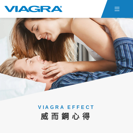

首頁
威而鋼仿單
關於ED
威而鋼心得
聯絡我們
貨態查詢
威而鋼購買
VIAGRA EFFECT
威而鋼心得