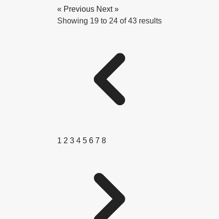
« Previous
Next »
Showing
19
to
24
of
43
results
1
2
3
4
5
6
7
8