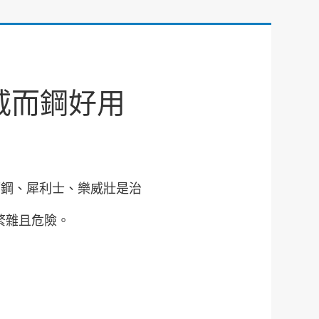
威而鋼好用
而鋼、犀利士、樂威壯是治
繁雜且危險。