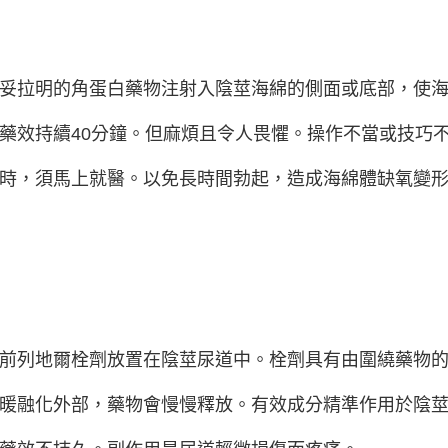
妥拉明的角蛋白藥物注射入陰莖海綿的側面或底部，使
藥效持續40分鐘。但麻煩且令人畏懼。操作不當或技巧
時，須馬上就醫。以免長時間勃起，造成海綿體缺氧變
前列地爾栓劑放置在陰莖尿道中。栓劑具有由圍繞藥物
暖融化外部，藥物會慢慢釋放。有效成分精準作用於陰莖