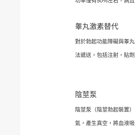
功率僅有50%左右，病
睾丸激素替代
對於勃起功能障礙與睾丸
法遞送，包括注射，貼劑
陰莖泵
陰莖泵（陰莖勃起裝置）
氣，產生真空，將血液吸