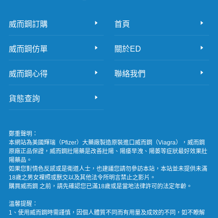
威而鋼訂購
首頁
威而鋼仿單
關於ED
威而鋼心得
聯絡我們
貨態查詢
鄭重聲明：
本網站為美國輝瑞（Pfizer）大藥廠製造原裝進口威而鋼（Viagra），威而鋼
原廠正品保證，威而鋼壯陽藥是改善壯陽、陽痿早洩、陽萎等症狀最好效果壯
陽藥品。
如果您對情色反感或是衛道人士，也建議您請勿參訪本站，本站並未提供未滿
18歲之男女裸照或獸交以及其他法令所明言禁止之影片。
購買威而鋼 之前，請先確認您已滿18歲或是當地法律許可的法定年齡。
溫馨提醒：
1、使用威而鋼時需謹慎，因個人體質不同而有用量及成效的不同，如不瞭解