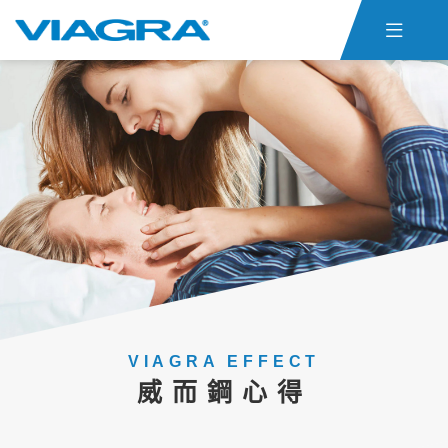

首頁
威而鋼仿單
關於ED
威而鋼心得
聯絡我們
貨態查詢
威而鋼購買
VIAGRA EFFECT
威而鋼心得