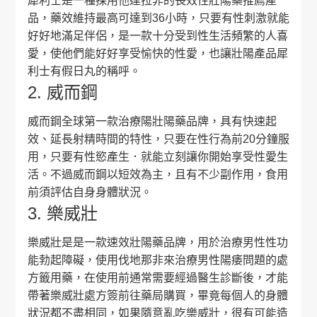
犀利士是一種採用他達拉非的長效性壯陽藥推薦產
品，藥效維持最高可達到36小時，只要有性刺激就能
好好地滿足伴侶，是一款十分受到性生活頻繁的人喜
愛，使他們能好好享受愉快的性愛，也讓壯陽產品犀
利士有假日丸的稱呼。
2. 威而鋼
威而鋼全球第一款治療陽壯陽藥品牌，具有快速起
效、延長射精時間的特性，只要在性行為前20分鐘服
用，只要有性慾產生．就能立刻讓你開始享受性愛生
活。不過威而鋼以短效為主，且有不少副作用，食用
前須評估自身身體狀況。
3. 樂威壯
樂威壯是是一款速效壯陽藥品牌，用於治療男性性功
能勃起障礙，使用伐地那非來治療男性陽痿問題的處
方籤用藥，在使用前通常需要經過醫生診斷後，才能
帶著樂威壯處方簽前往藥局購買，畢竟每個人的身體
狀況都不盡相同，如果隨意亂吃樂威壯，很有可能造